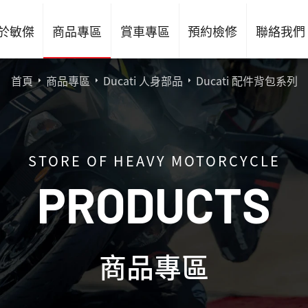
於敏傑
商品專區
賞車專區
預約檢修
聯絡我們
首頁
商品專區
Ducati 人身部品
Ducati 配件背包系列
STORE OF HEAVY MOTORCYCLE
P
R
O
D
U
C
T
S
商品專區