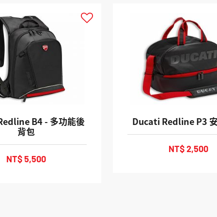
 Redline B4 - 多功能後
Ducati Redline P
背包
NT$ 2,500
NT$ 5,500