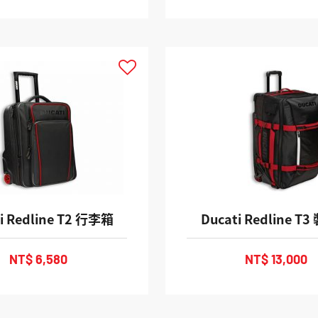
i Redline T2 行李箱
Ducati Redline T
NT$ 6,580
NT$ 13,000