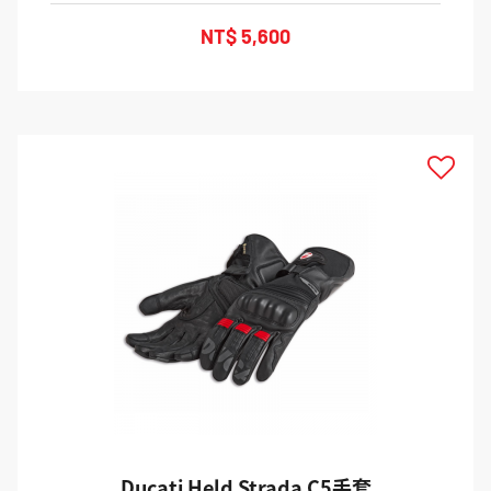
NT$ 5,600
TOP
Ducati Held Strada C5手套