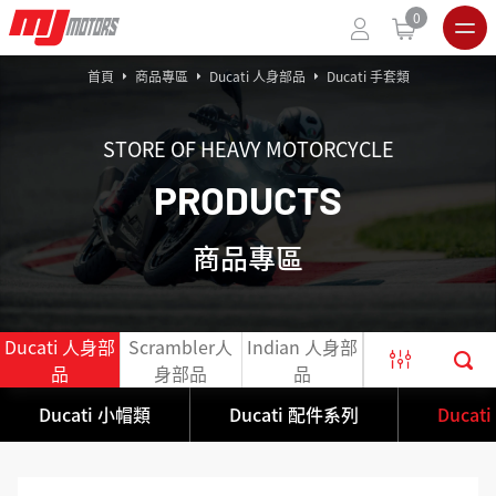
0
首頁
商品專區
Ducati 人身部品
Ducati 手套類
STORE OF HEAVY MOTORCYCLE
P
R
O
D
U
C
T
S
商品專區
Ducati 人身部
Scrambler人
Indian 人身部
官網出清限定
品
身部品
品
商品
Ducati 小帽類
Ducati 配件系列
Ducat