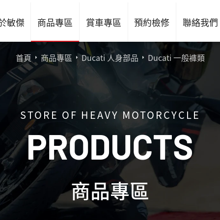
於敏傑
商品專區
賞車專區
預約檢修
聯絡我們
首頁
商品專區
Ducati 人身部品
Ducati 一般褲類
STORE OF HEAVY MOTORCYCLE
P
R
O
D
U
C
T
S
商品專區