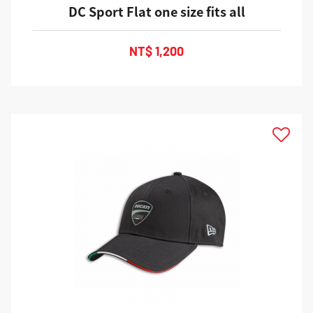
DC Sport Flat one size fits all
NT$ 1,200