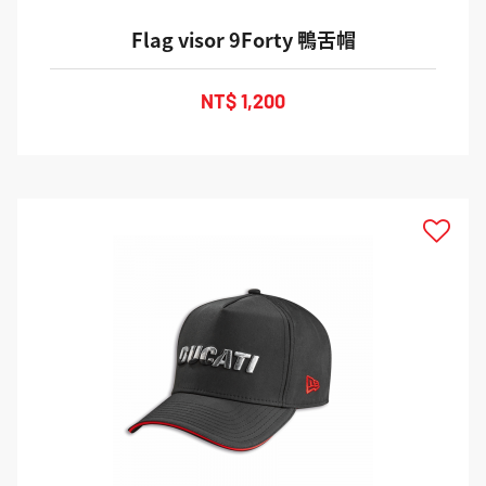
Flag visor 9Forty 鴨舌帽
NT$ 1,200