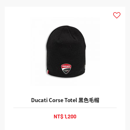
Ducati Corse Totel 黑色毛帽
NT$ 1,200