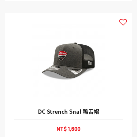
DC Strench Snal 鴨舌帽
NT$ 1,600