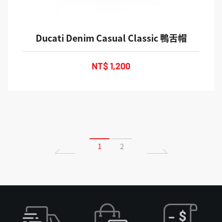
Ducati Denim Casual Classic 鴨舌帽
NT$ 1,200
1
2