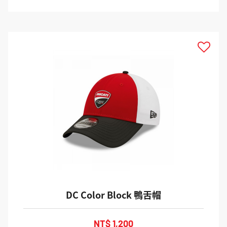
DC Color Block 鴨舌帽
NT$ 1,200