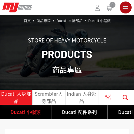
0
首頁
商品專區
Ducati 人身部品
Ducati 小帽類
STORE OF HEAVY MOTORCYCLE
P
R
O
D
U
C
T
S
商品專區
Ducati 人身部
Scrambler人
Indian 人身部
官網出清限定
品
身部品
品
商品
Ducati 小帽類
Ducati 配件系列
Ducat