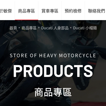
於敏傑
商品專區
賞車專區
預約檢修
聯絡我們
首頁
商品專區
Ducati 人身部品
Ducati 小帽類
STORE OF HEAVY MOTORCYCLE
P
R
O
D
U
C
T
S
商品專區