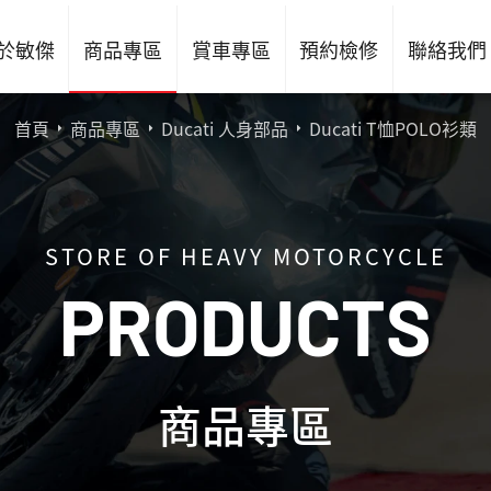
於敏傑
商品專區
賞車專區
預約檢修
聯絡我們
首頁
商品專區
Ducati 人身部品
Ducati T恤POLO衫類
STORE OF HEAVY MOTORCYCLE
P
R
O
D
U
C
T
S
商品專區