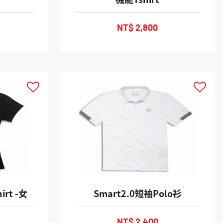
NT$ 2,800
hirt -女
Smart2.0短袖Polo衫
NT$ 2,400