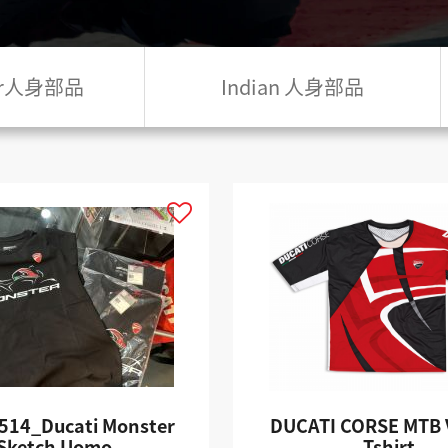
ler人身部品
Indian 人身部品
514_Ducati Monster
DUCATI CORSE MTB
Sketch Uomo
Tshirt