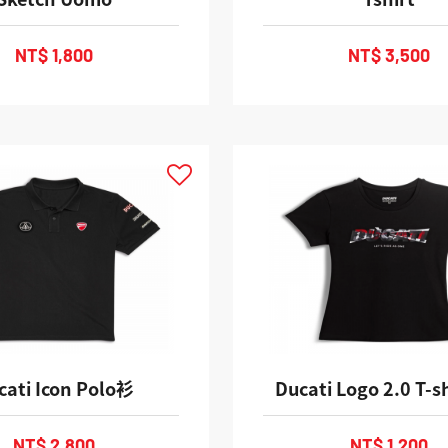
NT$ 1,800
NT$ 3,500
cati Icon Polo衫
Ducati Logo 2.0 T-s
NT$ 2,800
NT$ 1,200