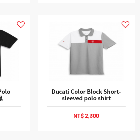
Polo
Ducati Color Block Short-
黑
sleeved polo shirt
NT$ 2,300