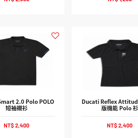
Smart 2.0 Polo POLO
Ducati Reflex Attitu
短袖襯衫
版機能 Polo 
NT$ 2,400
NT$ 2,400