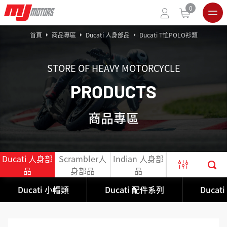
0
首頁
商品專區
Ducati 人身部品
Ducati T恤POLO衫類
STORE OF HEAVY MOTORCYCLE
P
R
O
D
U
C
T
S
商品專區
Ducati 人身部
Scrambler人
Indian 人身部
官網出清限定
品
身部品
品
商品
Ducati 小帽類
Ducati 配件系列
Ducat