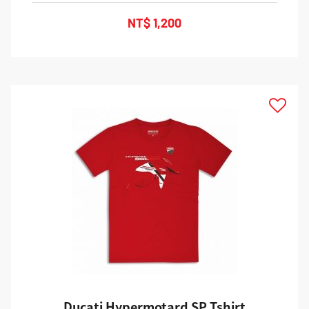
NT$ 1,200
TOP
Ducati Hypermotard SP Tshirt