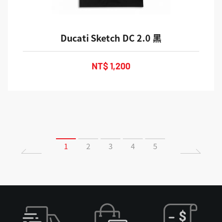
Ducati Sketch DC 2.0 黑
NT$ 1,200
1
2
3
4
5