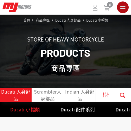
0
首頁
商品專區
Ducati 人身部品
Ducati 小帽類
STORE OF HEAVY MOTORCYCLE
P
R
O
D
U
C
T
S
商品專區
Ducati 人身部
Scrambler人
Indian 人身部
官網出清限定
品
身部品
品
商品
Ducati 小帽類
Ducati 配件系列
Ducat