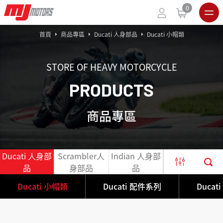
0
首頁
商品專區
Ducati 人身部品
Ducati 小帽類
STORE OF HEAVY MOTORCYCLE
P
R
O
D
U
C
T
S
商品專區
Ducati 人身部
Scrambler人
Indian 人身部
官網出清限定
品
身部品
品
商品
Ducati 小帽類
Ducati 配件系列
Ducat