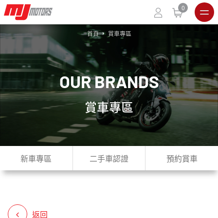
0
首頁
賞車專區
O
U
R
B
R
A
N
D
S
賞車專區
新車專區
二手車認證
預約賞車
返回