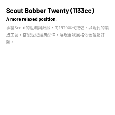
Scout Bobber Twenty (1133cc)
A more relaxed position.
承襲Scout的粗曠與細緻，向1920年代致敬，以現代的製
造工藝，搭配世紀經典配備，展現自我風格依舊輕鬆好
騎。