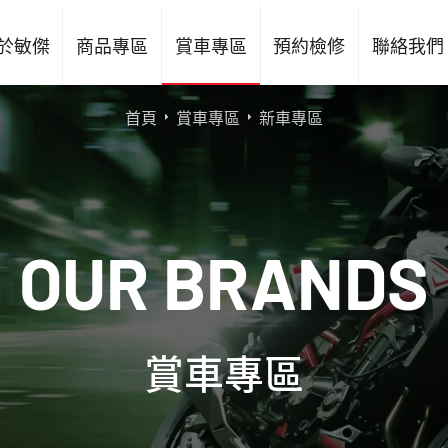
於敏傑
商品專區
賞車專區
預約檢修
聯絡我們
首頁
賞車專區
新車專區
O
U
R
B
R
A
N
D
S
賞車專區