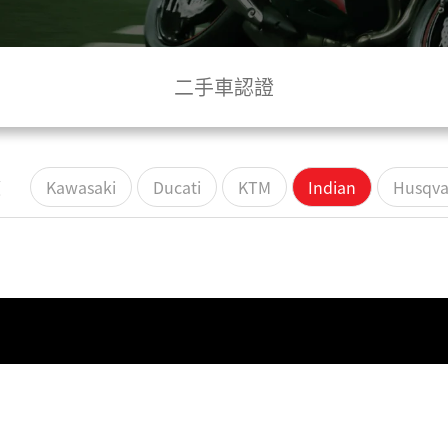
二手車認證
類
Kawasaki
Ducati
KTM
Indian
Husqva