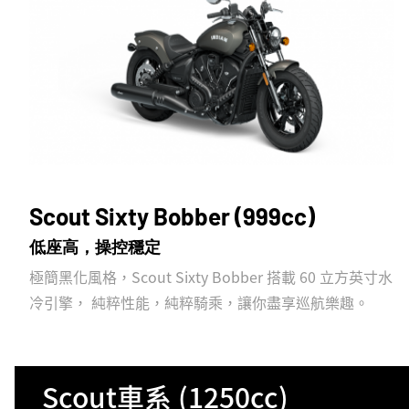
Scout Sixty Bobber (999cc)
低座高，操控穩定
極簡黑化風格，Scout Sixty Bobber 搭載 60 立方英寸水
冷引擎， 純粹性能，純粹騎乘，讓你盡享巡航樂趣。
Scout車系 (1250cc)