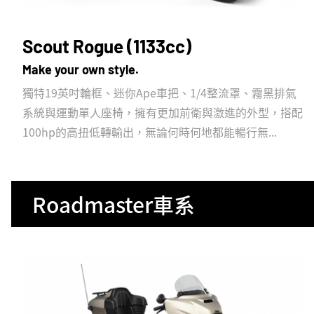
Scout Rogue (1133cc)
Make your own style.
獨特19英吋輪框、迷你Ape車把、1/4整流罩、霧黑排氣
系統與運動單人座椅，擁有更加前衛與激進的外型，搭配
100hp的高扭低轉輸出，無論何時何地都能暢行無...
Roadmaster車系