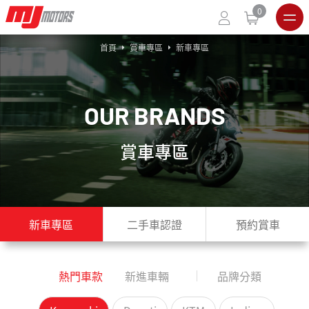
0
首頁
賞車專區
新車專區
O
U
R
B
R
A
N
D
S
賞車專區
新車專區
二手車認證
預約賞車
熱門車款
新進車輛
品牌分類