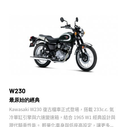
W230
最原始的經典
Kawasaki W230 復古檔車正式登場，搭載 233c.c. 氣
冷單缸引擎與六速變速箱，結合 1965 W1 經典設計與
現代騎乘性能。 輕量化車身與低座高設定，讓更多...