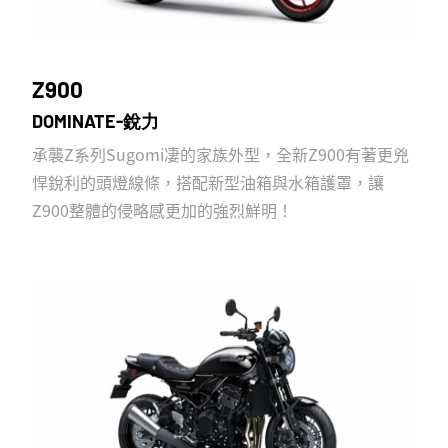
Z900
DOMINATE-銳力
承襲Z系列Sugomi凄的家族外型，全新Z900有著更兇
悍銳利的頭燈線條，搭配新型油箱與水箱護罩，讓
Z900整體的侵略感更加的強烈鮮明！
TOP