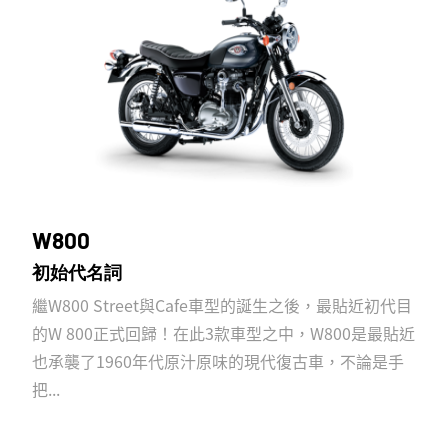
W800
初始代名詞
繼W800 Street與Cafe車型的誕生之後，最貼近初代目
的W 800正式回歸！在此3款車型之中，W800是最貼近
也承襲了1960年代原汁原味的現代復古車，不論是手
把...