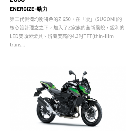
ENERGIZE-勁力
第二代俱備均衡特色的Z 650，在「凄」(SUGOMI)的
核心設計理念之下，加入了Z家族的全新風貌，銳利的
LED雙頭燈燈具、辨識度高的4.3吋TFT(thin-film
trans...