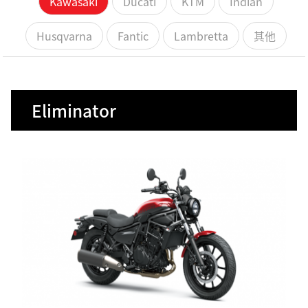
Kawasaki
Ducati
KTM
Indian
Husqvarna
Fantic
Lambretta
其他
Eliminator