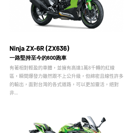
Ninja ZX-6R (ZX636)
一路堅持至今的600跑車
有著相對輕盈的車體，並擁有高達1萬8千轉的紅線
區，瞬間爆發力雖然跟不上公升級，但綿密且線性許多
的輸出，面對台灣的各式道路，可以更加靈活，絕對
非...