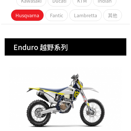
Kawasaki
Ducati
KTM
Indian
Husqvarna
Fantic
Lambretta
其他
Enduro 越野系列