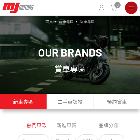
0
首頁
賞車專區
新車專區
O
U
R
B
R
A
N
D
S
賞車專區
新車專區
二手車認證
預約賞車
熱門車款
新進車輛
品牌分類